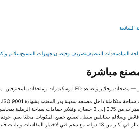
ة الشائعة
لجة المياه
معدات التنظيف
تصريف وفيضان
تجهيزات المسبح
سلالم وإك
صنع مباشرة
 للمحترفين. معتمد ISO 9001 وموثوق في 13 دولة.
ووت
 وسلالم ستانلس ستيل. تصنيع جميع المكونات محليًا يعني جودة ثا
المصري بدلاً من الانتظار للاستيراد. تُستخدم منتجات ووترستار في أكثر من 13 دول