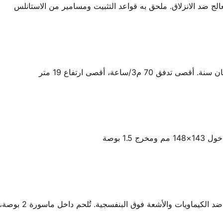
لج ضد الانزلاق. ملحق به قواعد التثبيت ومسامير من الاستانلس
1 بوصة
ق البنفسجية. تُلحم داخل ماسورة 2 بوصة، يُفك الغطاء لتركيب خرطوم الشفط 1.5 بوصة