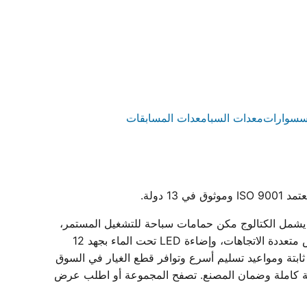
سسوارات
معدات السبا
معدات المسابقات
رستار مصنع مصري متخصص في إنتاج معدات حمامات سباحة متكاملة داخل مصنعه بمدينة بدر المعتمد بشهادة ISO 9001. يشمل الكتالوج مكن حمامات سباحة للتشغيل المستمر،
وطلمبات حمامات سباحة (مضخات) أحادية وثلاثية الطور بقدرات من 0.75 إلى 3 حصان، وفلاتر حمامات سباحة الرملية بمحابس متعددة الاتجاهات، وإضاءة LED تحت الماء بجهد 12
بتة ومواعيد تسليم أسرع وتوافر قطع الغيار في السوق
ة، مع دعم فني لاختيار المقاسات وبيانات فنية كاملة وضمان المصنع. تصفح المجموعة أو اطلب عرض