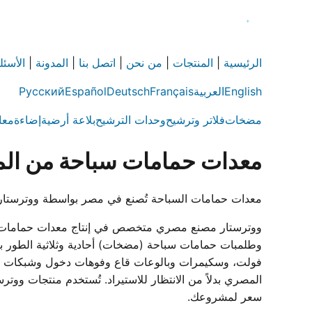
الرئيسية
|
المنتجات
|
من نحن
|
اتصل بنا
|
المدونة
|
الأسئل
English
العربية
Français
Deutsch
Español
Русский
مضخات
فلاتر وترشيح
وحدات الترشيح
بلاعة أرضية
إضاءة
معا
معدات حمامات سباحة من الم
معدات حمامات السباحة تُصنع في مصر بواسطة ووترستار — مضخات وفلاتر وإضاءة LED وسكيمرات وملحقات
فولت، وسكيمرات وبالوعات قاع وفوهات دخول وشبكات فائض
سعر لمشروعك.