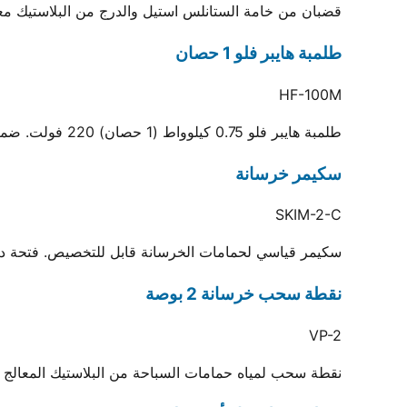
قضبان من خامة الستانلس استيل والدرج من البلاستيك معا
طلمبة هايبر فلو 1 حصان
HF-100M
طلمبة هايبر فلو 0.75 كيلوواط (1 حصان) 220 فولت. ضمان سنة. أقصى تدفق 70 م3/ساعة، أقصى ارتفاع 19 متر
سكيمر خرسانة
SKIM-2-C
سكيمر قياسي لحمامات الخرسانة قابل للتخصيص. فتحة دخول 143×148 مم ومخرج .5
نقطة سحب خرسانة 2 بوصة
VP-2
نقطة سحب لمياه حمامات السباحة من البلاستيك المعالج ضد الكيماويات والأشعة فو