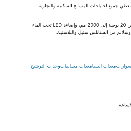
وعة كاملة من معدات حمامات السباحة. نقدم أكثر من 85 منتجًا نهائيًا و365 قطعة غيار تغطي جميع احتياجات المسابح السكنية والتجارية
تشمل مجموعة منتجاتنا مضخات تدوير المياه عالية الأداء ومتوفرة بقدرات من 0.75 إلى 3 حصان، وفلاتر رمل ملفوفة بأقطار من 20 بوصة إلى 2000 مم، وإضاءة LED تحت الماء
سوارات
معدات السبا
معدات مسابقات
وحدات الترشيح