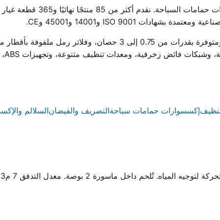
ووتر ستار هي أول مصنع مصري لمجم
ادات ISO 9001 و14001 و45001 وCE.
ية، ومعدات تنظيف متنوعة، وتجهيزات ABS، وسلالم من الستانلس ستيل والبلاستيك.
نظيف
إكسسوارات حمامات سباحة
التصريف والفيضان
السلالم والإكس
 تُلحم داخل ماسورة 2 بوصة. معدل التدفق 7 م3/ساعة