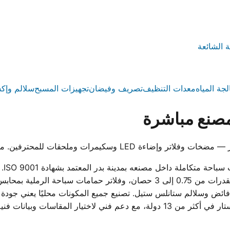
ة الشائعة
لجة المياه
معدات التنظيف
تصريف وفيضان
تجهيزات المسبح
سلالم وإك
صنع مباشرة
 للمحترفين. معتمد ISO 9001 وموثوق في 13 دولة.
ووت
 وسلالم ستانلس ستيل. تصنيع جميع المكونات محليًا يعني جودة ثا
المصري بدلاً من الانتظار للاستيراد. تُستخدم منتجات ووترستار في أكثر من 13 دول