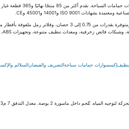
ووتر ستار هي أول مصنع مصري لمجم
ادات ISO 9001 و14001 و45001 وCE.
ية، ومعدات تنظيف متنوعة، وتجهيزات ABS، وسلالم من الستانلس ستيل والبلاستيك.
نظيف
إكسسوارات حمامات سباحة
التصريف والفيضان
السلالم والإكس
 تُلحم داخل ماسورة 2 بوصة. معدل التدفق 7 م3/ساعة