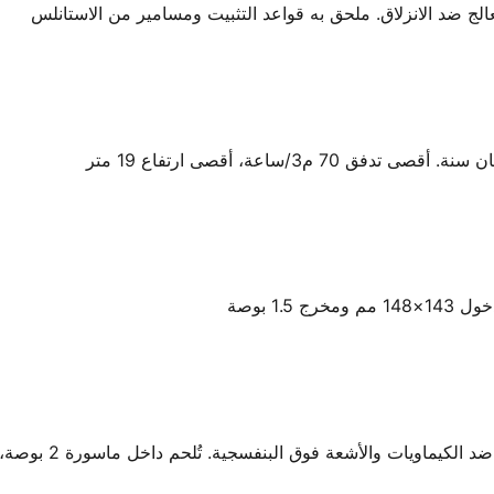
لج ضد الانزلاق. ملحق به قواعد التثبيت ومسامير من الاستانلس
1 بوصة
ق البنفسجية. تُلحم داخل ماسورة 2 بوصة، يُفك الغطاء لتركيب خرطوم الشفط 1.5 بوصة