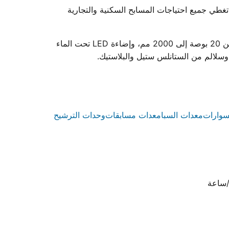
وعة كاملة من معدات حمامات السباحة. نقدم أكثر من 85 منتجًا نهائيًا و365 قطعة غيار تغطي جميع احتياجات المسابح السكنية والتجارية
تشمل مجموعة منتجاتنا مضخات تدوير المياه عالية الأداء ومتوفرة بقدرات من 0.75 إلى 3 حصان، وفلاتر رمل ملفوفة بأقطار من 20 بوصة إلى 2000 مم، وإضاءة LED تحت الماء
سوارات
معدات السبا
معدات مسابقات
وحدات الترشيح