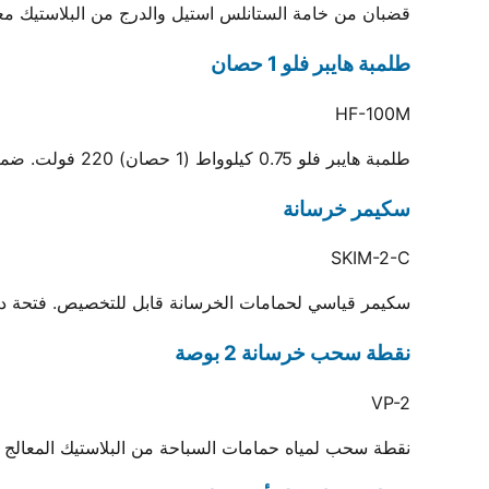
قضبان من خامة الستانلس استيل والدرج من البلاستيك معا
طلمبة هايبر فلو 1 حصان
HF-100M
طلمبة هايبر فلو 0.75 كيلوواط (1 حصان) 220 فولت. ضمان سنة. أقصى تدفق 70 م3/ساعة، أقصى ارتفاع 19 متر
سكيمر خرسانة
SKIM-2-C
سكيمر قياسي لحمامات الخرسانة قابل للتخصيص. فتحة دخول 143×148 مم ومخرج .5
نقطة سحب خرسانة 2 بوصة
VP-2
نقطة سحب لمياه حمامات السباحة من البلاستيك المعالج ضد الكيماويات والأشعة فو