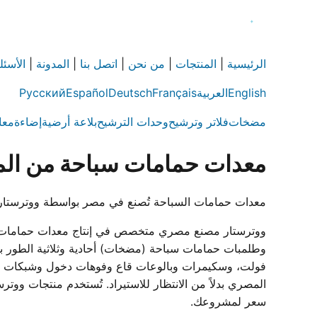
الرئيسية
|
المنتجات
|
من نحن
|
اتصل بنا
|
المدونة
|
الأسئل
English
العربية
Français
Deutsch
Español
Русский
مضخات
فلاتر وترشيح
وحدات الترشيح
بلاعة أرضية
إضاءة
معا
معدات حمامات سباحة من الم
معدات حمامات السباحة تُصنع في مصر بواسطة ووترستار — مضخات وفلاتر وإضاءة LED وسكيمرات وملحقات
فولت، وسكيمرات وبالوعات قاع وفوهات دخول وشبكات فائض
سعر لمشروعك.