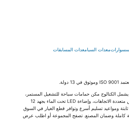
سسوارات
معدات السبا
معدات المسابقات
رستار مصنع مصري متخصص في إنتاج معدات حمامات سباحة متكاملة داخل مصنعه بمدينة بدر المعتمد بشهادة ISO 9001. يشمل الكتالوج مكن حمامات سباحة للتشغيل المستمر،
وطلمبات حمامات سباحة (مضخات) أحادية وثلاثية الطور بقدرات من 0.75 إلى 3 حصان، وفلاتر حمامات سباحة الرملية بمحابس متعددة الاتجاهات، وإضاءة LED تحت الماء بجهد 12
بتة ومواعيد تسليم أسرع وتوافر قطع الغيار في السوق
ة، مع دعم فني لاختيار المقاسات وبيانات فنية كاملة وضمان المصنع. تصفح المجموعة أو اطلب عرض