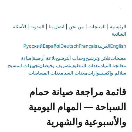
الرئيسية
|
المنتجات
|
من نحن
|
اتصل بنا
|
المدونة
|
الأسئلة
الشائعة
English
العربية
Français
Deutsch
Español
Русский
مضخات
فلاتر وترشيح
وحدات الترشيح
بلاعة أرضية
إضاءة
معالجة المياه
معدات التنظيف
تصريف وفيضان
تجهيزات المسبح
سلالم وإكسسوارات
معدات السبا
معدات المسابقات
قائمة مراجعة صيانة حمام
السباحة — المهام اليومية
والأسبوعية والشهرية