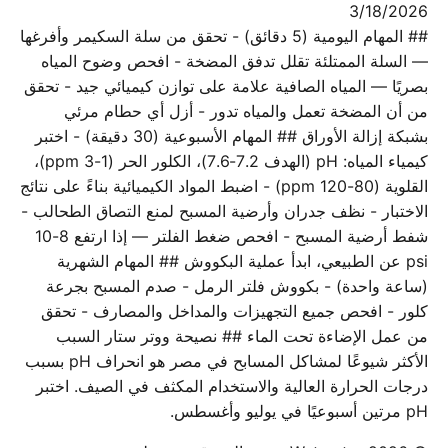
3/18/2026
## المهام اليومية (5 دقائق) - تحقق من سلة السكيمر وأفرغها
— السلة الممتلئة تقلل تدفق المضخة - افحص وضوح المياه
بصريًا — المياه الصافية علامة على توازن كيميائي جيد - تحقق
من أن المضخة تعمل والمياه تدور - أزل أي حطام مرئي
بشبكة إزالة الأوراق ## المهام الأسبوعية (30 دقيقة) - اختبر
كيمياء المياه: pH (الهدف 7.2-7.6)، الكلور الحر (1-3 ppm)،
القلوية (80-120 ppm) - اضبط المواد الكيميائية بناءً على نتائج
الاختبار - نظف جدران وأرضية المسبح لمنع التصاق الطحالب -
شفط أرضية المسبح - افحص ضغط الفلتر — إذا ارتفع 8-10
psi عن الطبيعي، ابدأ عملية البكووش ## المهام الشهرية
(ساعة واحدة) - بكووش فلتر الرمل - صدم المسبح بجرعة
كلور - افحص جميع التجهيزات والمداخل والمصارف - تحقق
من عمل الإضاءة تحت الماء ## نصيحة ووتر ستار السبب
الأكثر شيوعًا لمشاكل المسابح في مصر هو انحراف pH بسبب
درجات الحرارة العالية والاستخدام المكثف في الصيف. اختبر
pH مرتين أسبوعيًا في يوليو وأغسطس.