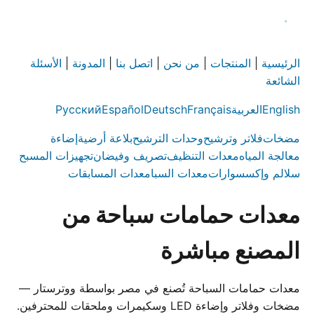
الرئيسية
|
المنتجات
|
من نحن
|
اتصل بنا
|
المدونة
|
الأسئلة
الشائعة
English
العربية
Français
Deutsch
Español
Русский
مضخات
فلاتر وترشيح
وحدات الترشيح
بلاعة أرضية
إضاءة
معالجة المياه
معدات التنظيف
تصريف وفيضان
تجهيزات المسبح
سلالم وإكسسوارات
معدات السبا
معدات المسابقات
معدات حمامات سباحة من
المصنع مباشرة
معدات حمامات السباحة تُصنع في مصر بواسطة ووترستار —
مضخات وفلاتر وإضاءة LED وسكيمرات وملحقات للمحترفين.