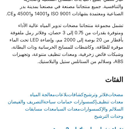
والتنافسية. جميع منتجاتنا مصنعة في مصنعنا بمدينة بدر
الصناعية ومعتمدة بشهادات ISO 9001 و14001 و45001 وCE.
تشمل مجموعة منتجاتنا مضخات تدوير المياه عالية الأداء
ومتوفرة بقدرات من 0.75 إلى 3 حصان، وفلاتر رمل ملفوفة
بأقطار من 20 بوصة إلى 2000 مم، وإضاءة LED تحت الماء
موفرة للطاقة، وكاشطات للمسابح الخرسانية وذات البطانة،
وشبكات فائض زخرفية، ومعدات تنظيف متنوعة، وتجهيزات
ABS، وسلالم من الستانلس ستيل والبلاستيك.
الفئات
مضخات
فلاتر وترشيح
كشافات
بلاعات
معالجة المياه
معدات تنظيف
إكسسوارات حمامات سباحة
التصريف والفيضان
السلالم والإكسسوارات
معدات السبا
معدات مسابقات
وحدات الترشيح