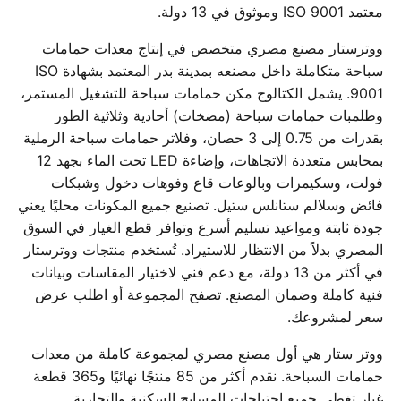
معتمد ISO 9001 وموثوق في 13 دولة.
ووترستار مصنع مصري متخصص في إنتاج معدات حمامات
سباحة متكاملة داخل مصنعه بمدينة بدر المعتمد بشهادة ISO
9001. يشمل الكتالوج مكن حمامات سباحة للتشغيل المستمر،
وطلمبات حمامات سباحة (مضخات) أحادية وثلاثية الطور
بقدرات من 0.75 إلى 3 حصان، وفلاتر حمامات سباحة الرملية
بمحابس متعددة الاتجاهات، وإضاءة LED تحت الماء بجهد 12
فولت، وسكيمرات وبالوعات قاع وفوهات دخول وشبكات
فائض وسلالم ستانلس ستيل. تصنيع جميع المكونات محليًا يعني
جودة ثابتة ومواعيد تسليم أسرع وتوافر قطع الغيار في السوق
المصري بدلاً من الانتظار للاستيراد. تُستخدم منتجات ووترستار
في أكثر من 13 دولة، مع دعم فني لاختيار المقاسات وبيانات
فنية كاملة وضمان المصنع. تصفح المجموعة أو اطلب عرض
سعر لمشروعك.
ووتر ستار هي أول مصنع مصري لمجموعة كاملة من معدات
حمامات السباحة. نقدم أكثر من 85 منتجًا نهائيًا و365 قطعة
غيار تغطي جميع احتياجات المسابح السكنية والتجارية