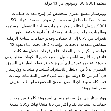
معتمد ISO 9001 وموثوق في 13 دولة.
ووترستار مصنع مصري متخصص في إنتاج معدات حمامات
سباحة متكاملة داخل مصنعه بمدينة بدر المعتمد بشهادة ISO
9001. يشمل الكتالوج مكن حمامات سباحة للتشغيل المستمر،
وطلمبات حمامات سباحة (مضخات) أحادية وثلاثية الطور
بقدرات من 0.75 إلى 3 حصان، وفلاتر حمامات سباحة الرملية
بمحابس متعددة الاتجاهات، وإضاءة LED تحت الماء بجهد 12
فولت، وسكيمرات وبالوعات قاع وفوهات دخول وشبكات
فائض وسلالم ستانلس ستيل. تصنيع جميع المكونات محليًا يعني
جودة ثابتة ومواعيد تسليم أسرع وتوافر قطع الغيار في السوق
المصري بدلاً من الانتظار للاستيراد. تُستخدم منتجات ووترستار
في أكثر من 13 دولة، مع دعم فني لاختيار المقاسات وبيانات
فنية كاملة وضمان المصنع. تصفح المجموعة أو اطلب عرض
سعر لمشروعك.
ووتر ستار هي أول مصنع مصري لمجموعة كاملة من معدات
حمامات السباحة. نقدم أكثر من 85 منتجًا نهائيًا و365 قطعة
غيار تغطي جميع احتياجات المسابح السكنية والتجارية