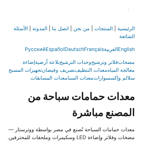
الرئيسية
|
المنتجات
|
من نحن
|
اتصل بنا
|
المدونة
|
الأسئلة
الشائعة
English
العربية
Français
Deutsch
Español
Русский
مضخات
فلاتر وترشيح
وحدات الترشيح
بلاعة أرضية
إضاءة
معالجة المياه
معدات التنظيف
تصريف وفيضان
تجهيزات المسبح
سلالم وإكسسوارات
معدات السبا
معدات المسابقات
معدات حمامات سباحة من
المصنع مباشرة
معدات حمامات السباحة تُصنع في مصر بواسطة ووترستار —
مضخات وفلاتر وإضاءة LED وسكيمرات وملحقات للمحترفين.