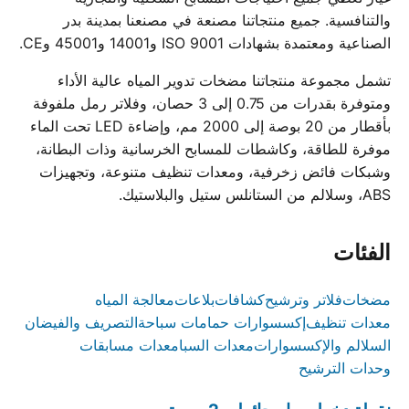
والتنافسية. جميع منتجاتنا مصنعة في مصنعنا بمدينة بدر
الصناعية ومعتمدة بشهادات ISO 9001 و14001 و45001 وCE.
تشمل مجموعة منتجاتنا مضخات تدوير المياه عالية الأداء
ومتوفرة بقدرات من 0.75 إلى 3 حصان، وفلاتر رمل ملفوفة
بأقطار من 20 بوصة إلى 2000 مم، وإضاءة LED تحت الماء
موفرة للطاقة، وكاشطات للمسابح الخرسانية وذات البطانة،
وشبكات فائض زخرفية، ومعدات تنظيف متنوعة، وتجهيزات
ABS، وسلالم من الستانلس ستيل والبلاستيك.
الفئات
مضخات
فلاتر وترشيح
كشافات
بلاعات
معالجة المياه
معدات تنظيف
إكسسوارات حمامات سباحة
التصريف والفيضان
السلالم والإكسسوارات
معدات السبا
معدات مسابقات
وحدات الترشيح