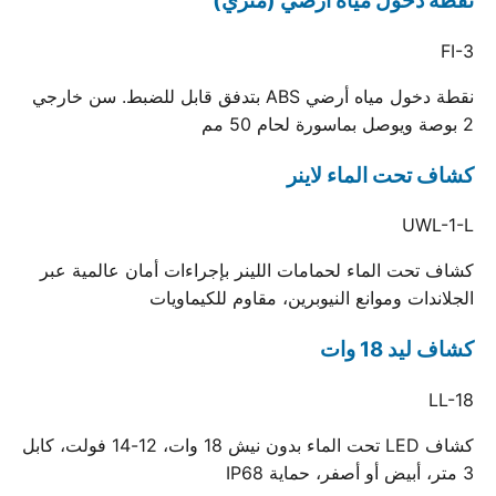
نقطة دخول مياه أرضي (متري)
FI-3
نقطة دخول مياه أرضي ABS بتدفق قابل للضبط. سن خارجي
2 بوصة ويوصل بماسورة لحام 50 مم
كشاف تحت الماء لاينر
UWL-1-L
كشاف تحت الماء لحمامات اللينر بإجراءات أمان عالمية عبر
الجلاندات وموانع النيوبرين، مقاوم للكيماويات
كشاف ليد 18 وات
LL-18
كشاف LED تحت الماء بدون نيش 18 وات، 12-14 فولت، كابل
3 متر، أبيض أو أصفر، حماية IP68