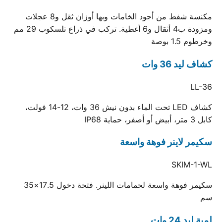
مكنسة شفط من أجود الخامات وبها أوزان ثقل و8 عجلات
ومزودة ب4 أثقال و6 أغطية. تركب في ذراع تلسكوب 29 مم
وخرطوم 1.5 بوصة
كشاف ليد 36 وات
LL-36
كشاف LED تحت الماء بدون نيش 36 وات، 12-14 فولت،
كابل 3 متر، أبيض أو أصفر، حماية IP68
سكيمر لاينر فوهة واسعة
SKIM-1-WL
سكيمر فوهة واسعة لحمامات اللينر. فتحة دخول 17.5×35
سم
لمبة ليد 24 وات