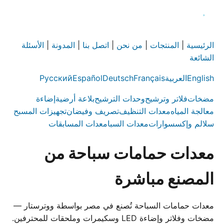
الرئيسية
|
المنتجات
|
من نحن
|
اتصل بنا
|
المدونة
|
الأسئلة
الشائعة
English
العربية
Français
Deutsch
Español
Русский
مضخات
فلاتر وترشيح
وحدات الترشيح
بلاعة أرضية
إضاءة
معالجة المياه
معدات التنظيف
تصريف وفيضان
تجهيزات المسبح
سلالم وإكسسوارات
معدات السبا
معدات المسابقات
معدات حمامات سباحة من
المصنع مباشرة
معدات حمامات السباحة تُصنع في مصر بواسطة ووترستار —
مضخات وفلاتر وإضاءة LED وسكيمرات وملحقات للمحترفين.