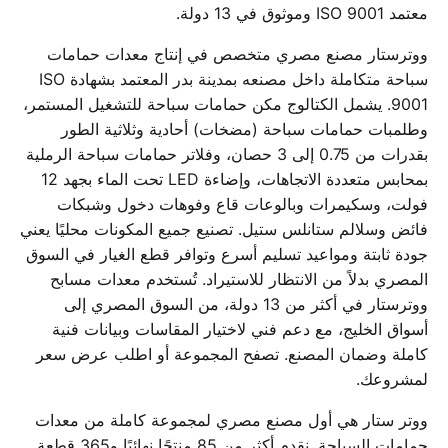
معتمد ISO 9001 وموثوق في 13 دولة.
ووترستار مصنع مصري متخصص في إنتاج معدات حمامات
سباحة متكاملة داخل مصنعه بمدينة بدر المعتمد بشهادة ISO
9001. يشمل الكتالوج مكن حمامات سباحة للتشغيل المستمر،
وطلمبات حمامات سباحة (مضخات) أحادية وثلاثية الطور
بقدرات من 0.75 إلى 3 حصان، وفلاتر حمامات سباحة الرملية
بمحابس متعددة الاتجاهات، وإضاءة LED تحت الماء بجهد 12
فولت، وسكيمرات وبالوعات قاع وفوهات دخول وشبكات
فائض وسلالم ستانلس ستيل. تصنيع جميع المكونات محليًا يعني
جودة ثابتة ومواعيد تسليم أسرع وتوافر قطع الغيار في السوق
المصري بدلاً من الانتظار للاستيراد. تُستخدم معدات مسابح
ووترستار في أكثر من 13 دولة، من السوق المصري إلى
أسواق الخليج، مع دعم فني لاختيار المقاسات وبيانات فنية
كاملة وضمان المصنع. تصفح المجموعة أو اطلب عرض سعر
لمشروعك.
ووتر ستار هي أول مصنع مصري لمجموعة كاملة من معدات
حمامات السباحة. نقدم أكثر من 85 منتجًا نهائيًا و365 قطعة