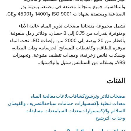
والتنافسية. جميع منتجاتنا مصنعة في مصنعنا بمدينة بدر
الصناعية ومعتمدة بشهادات ISO 9001 و14001 و45001 وCE.
تشمل مجموعة منتجاتنا مضخات تدوير المياه عالية الأداء
ومتوفرة بقدرات من 0.75 إلى 3 حصان، وفلاتر رمل ملفوفة
بأقطار من 20 بوصة إلى 2000 مم، وإضاءة LED تحت الماء
موفرة للطاقة، وكاشطات للمسابح الخرسانية وذات البطانة،
وشبكات فائض زخرفية، ومعدات تنظيف متنوعة، وتجهيزات
ABS، وسلالم من الستانلس ستيل والبلاستيك.
الفئات
مضخات
فلاتر وترشيح
كشافات
بلاعات
معالجة المياه
معدات تنظيف
إكسسوارات حمامات سباحة
التصريف والفيضان
السلالم والإكسسوارات
معدات السبا
معدات مسابقات
وحدات الترشيح