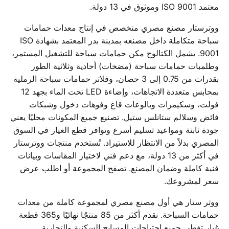
معتمد ISO 9001 وموثوق في 13 دولة.
ووترستار مصنع مصري متخصص في إنتاج معدات حمامات
سباحة متكاملة داخل مصنعه بمدينة بدر المعتمد بشهادة ISO
9001. يشمل الكتالوج مكن حمامات سباحة للتشغيل المستمر،
وطلمبات حمامات سباحة (مضخات) أحادية وثلاثية الطور
بقدرات من 0.75 إلى 3 حصان، وفلاتر حمامات سباحة الرملية
بمحابس متعددة الاتجاهات، وإضاءة LED تحت الماء بجهد 12
فولت، وسكيمرات وبالوعات قاع وفوهات دخول وشبكات
فائض وسلالم ستانلس ستيل. تصنيع جميع المكونات محليًا يعني
جودة ثابتة ومواعيد تسليم أسرع وتوافر قطع الغيار في السوق
المصري بدلاً من الانتظار للاستيراد. تُستخدم منتجات ووترستار
في أكثر من 13 دولة، مع دعم فني لاختيار المقاسات وبيانات
فنية كاملة وضمان المصنع. تصفح المجموعة أو اطلب عرض
سعر لمشروعك.
ووتر ستار هي أول مصنع مصري لمجموعة كاملة من معدات
حمامات السباحة. نقدم أكثر من 85 منتجًا نهائيًا و365 قطعة
غيار تغطي جميع احتياجات المسابح السكنية والتجارية