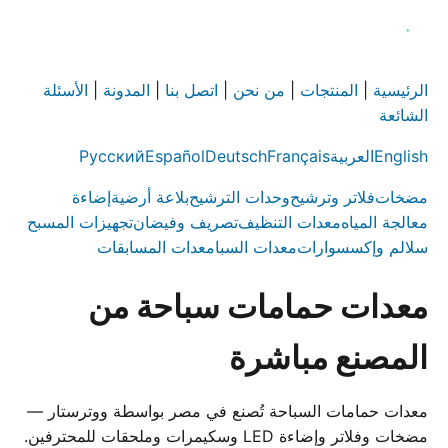
الرئيسية
|
المنتجات
|
من نحن
|
اتصل بنا
|
المدونة
|
الأسئلة
الشائعة
English
العربية
Français
Deutsch
Español
Русский
مضخات
فلاتر وترشيح
وحدات الترشيح
بلاعة أرضية
إضاءة
معالجة المياه
معدات التنظيف
تصريف وفيضان
تجهيزات المسبح
سلالم وإكسسوارات
معدات السبا
معدات المسابقات
معدات حمامات سباحة من
المصنع مباشرة
معدات حمامات السباحة تُصنع في مصر بواسطة ووترستار —
مضخات وفلاتر وإضاءة LED وسكيمرات وملحقات للمحترفين.