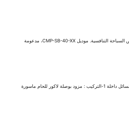
كتل الانطلاق 40 سم من ووترستار - معدات السباحة التنافسية من ووترستار، مصممة لتلبية المعايير الاحترافية لتركيبات أحواض السباحة التنافسية. موديل CMP-SB-40-XX، مدعومة
صمام منع الرجوع لمياة حمامات السباحة مصنع من البلاستيك المعالج ضد كيمويات حمام السباحة وجسم شفاف يسمح برؤية السائل داخلة 1-التركيب : مزود بوصلة لاكور للحام ماسورة