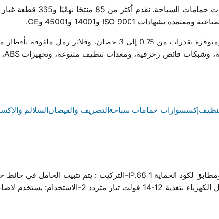
ووتر ستار هي أول مصنع مصري لمجم
ادات ISO 9001 و14001 و45001 وCE.
ية، ومعدات تنظيف متنوعة، وتجهيزات ABS، وسلالم من الستانلس ستيل والبلاستيك.
نظيف
إكسسوارات حمامات سباحة
التصريف والفيضان
السلالم والإكس
كشاف حائطى لحمامات السباحة سهل التركيب 12 LED ومطابق لكود الحماية 1