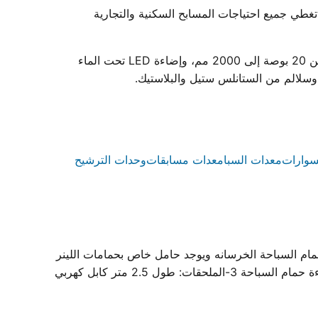
وعة كاملة من معدات حمامات السباحة. نقدم أكثر من 85 منتجًا نهائيًا و365 قطعة غيار تغطي جميع احتياجات المسابح السكنية والتجارية
تشمل مجموعة منتجاتنا مضخات تدوير المياه عالية الأداء ومتوفرة بقدرات من 0.75 إلى 3 حصان، وفلاتر رمل ملفوفة بأقطار من 20 بوصة إلى 2000 مم، وإضاءة LED تحت الماء
سوارات
معدات السبا
معدات مسابقات
وحدات الترشيح
IP.68 -التركيب : يتم تثبيت الحامل في حائط حمام السباحة الخرسانه ويوجد حامل خاص بحمامات اللينر
ثم يتم تركيب الكشاف على الحامل بكل سهوله ويتم توصيل الكهرباء بتغذية 12-14 فولت تيار متردد 2-الاستخدام: يستخدم لاضاءة حمام السباحة 3-الملحقات: طول 2.5 متر كابل كهربي