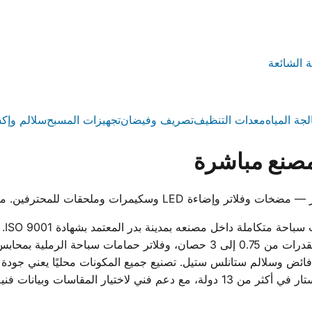
ة الشائعة
لجة المياه
معدات التنظيف
تصريف وفيضان
تجهيزات المسبح
سلالم وإك
صنع مباشرة
 للمحترفين. معتمد ISO 9001 وموثوق في 13 دولة.
ووت
 وسلالم ستانلس ستيل. تصنيع جميع المكونات محليًا يعني جودة ثا
المصري بدلاً من الانتظار للاستيراد. تُستخدم منتجات ووترستار في أكثر من 13 دول