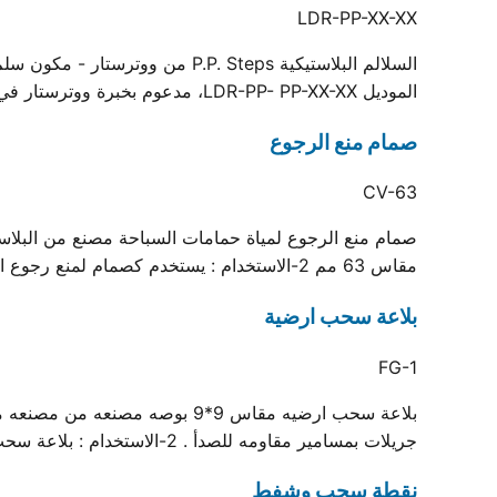
LDR-PP-XX-XX
السلالم البلاستيكية .P. Steps
الموديل LDR-PP- PP-XX-XX، مدعوم بخبرة ووترستار في التصنيع وشهادة الجودة ISO.
صمام منع الرجوع
CV-63
مقاس 63 مم 2-الاستخدام : يستخدم كصمام لمنع رجوع المياه في منظومات حمام السباحة
بلاعة سحب ارضية
FG-1
جريلات بمسامير مقاومه للصدأ . 2-الاستخدام : بلاعة سحب أرضية لحمامات السباحة
نقطة سحب وشفط