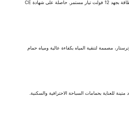
لمبة LED 36 واط أبيض من ووترستار - مكون إضاءة حمام السباحة تحت الماء من ووترستار، مصممة لإضاءة آمنة وموفرة للطاقة بجهد 12 فولت تيار مستمر. حاصلة على شهادة CE
ار، مصممة لتنقية المياه بكفاءة عالية ومياه حمام
نة للعناية بحمامات السباحة الاحترافية والسكنية.