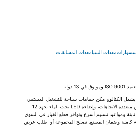
سسوارات
معدات السبا
معدات المسابقات
رستار مصنع مصري متخصص في إنتاج معدات حمامات سباحة متكاملة داخل مصنعه بمدينة بدر المعتمد بشهادة ISO 9001. يشمل الكتالوج مكن حمامات سباحة للتشغيل المستمر،
وطلمبات حمامات سباحة (مضخات) أحادية وثلاثية الطور بقدرات من 0.75 إلى 3 حصان، وفلاتر حمامات سباحة الرملية بمحابس متعددة الاتجاهات، وإضاءة LED تحت الماء بجهد 12
بتة ومواعيد تسليم أسرع وتوافر قطع الغيار في السوق
ة، مع دعم فني لاختيار المقاسات وبيانات فنية كاملة وضمان المصنع. تصفح المجموعة أو اطلب عرض