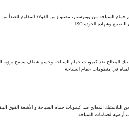
P من ووترستار - مكون سلم حمام السباحة من ووترستار، مصنوع من الفولاذ المقاوم 