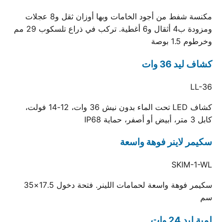
مكنسة شفط من أجود الخامات وبها أوزان ثقل و8 عجلات
ومزودة ب4 أثقال و6 أغطية. تركب في ذراع تلسكوب 29 مم
وخرطوم 1.5 بوصة
كشاف ليد 36 وات
LL-36
كشاف LED تحت الماء بدون نيش 36 وات، 12-14 فولت،
كابل 3 متر، أبيض أو أصفر، حماية IP68
سكيمر لاينر فوهة واسعة
SKIM-1-WL
سكيمر فوهة واسعة لحمامات اللينر. فتحة دخول 17.5×35
سم
لمبة ليد 24 وات