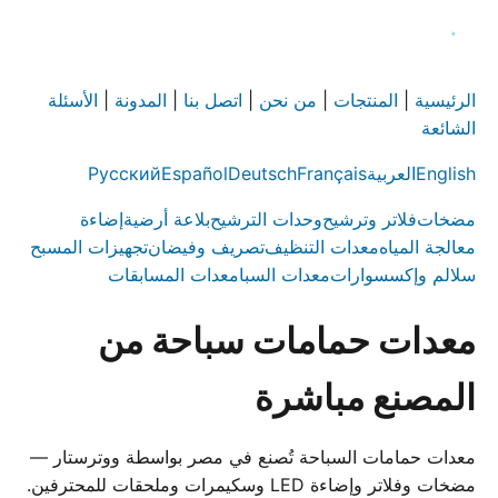
الرئيسية
|
المنتجات
|
من نحن
|
اتصل بنا
|
المدونة
|
الأسئلة
الشائعة
English
العربية
Français
Deutsch
Español
Русский
مضخات
فلاتر وترشيح
وحدات الترشيح
بلاعة أرضية
إضاءة
معالجة المياه
معدات التنظيف
تصريف وفيضان
تجهيزات المسبح
سلالم وإكسسوارات
معدات السبا
معدات المسابقات
معدات حمامات سباحة من
المصنع مباشرة
معدات حمامات السباحة تُصنع في مصر بواسطة ووترستار —
مضخات وفلاتر وإضاءة LED وسكيمرات وملحقات للمحترفين.