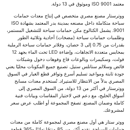
معتمد ISO 9001 وموثوق في 13 دولة.
ووترستار مصنع مصري متخصص في إنتاج معدات حمامات
سباحة متكاملة داخل مصنعه بمدينة بدر المعتمد بشهادة ISO
9001. يشمل الكتالوج مكن حمامات سباحة للتشغيل المستمر،
وطلمبات حمامات سباحة (مضخات) أحادية وثلاثية الطور
بقدرات من 0.75 إلى 3 حصان، وفلاتر حمامات سباحة الرملية
بمحابس متعددة الاتجاهات، وإضاءة LED تحت الماء بجهد 12
فولت، وسكيمرات وبالوعات قاع وفوهات دخول وشبكات
فائض وسلالم ستانلس ستيل. تصنيع جميع المكونات محليًا يعني
جودة ثابتة ومواعيد تسليم أسرع وتوافر قطع الغيار في السوق
المصري بدلاً من الانتظار للاستيراد. تُستخدم معدات مسابح
ووترستار في أكثر من 13 دولة، من السوق المصري إلى
أسواق الخليج، مع دعم فني لاختيار المقاسات وبيانات فنية
كاملة وضمان المصنع. تصفح المجموعة أو اطلب عرض سعر
لمشروعك.
ووتر ستار هي أول مصنع مصري لمجموعة كاملة من معدات
حمامات السباحة. نقدم أكثر من 85 منتجًا نهائيًا و365 قطعة