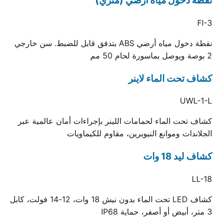
نقطة دخول مياه أرضي (متري)
FI-3
نقطة دخول مياه أرضي ABS بتدفق قابل للضبط. سن خارجي
2 بوصة ويوصل بماسورة لحام 50 مم
كشاف تحت الماء لاينر
UWL-1-L
كشاف تحت الماء لحمامات اللينر بإجراءات أمان عالمية عبر
الجلاندات وموانع النيوبرين، مقاوم للكيماويات
كشاف ليد 18 وات
LL-18
كشاف LED تحت الماء بدون نيش 18 وات، 12-14 فولت، كابل
3 متر، أبيض أو أصفر، حماية IP68