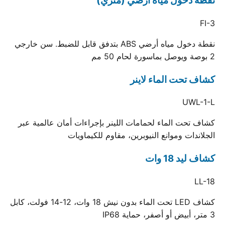
نقطة دخول مياه أرضي (متري)
FI-3
نقطة دخول مياه أرضي ABS بتدفق قابل للضبط. سن خارجي
2 بوصة ويوصل بماسورة لحام 50 مم
كشاف تحت الماء لاينر
UWL-1-L
كشاف تحت الماء لحمامات اللينر بإجراءات أمان عالمية عبر
الجلاندات وموانع النيوبرين، مقاوم للكيماويات
كشاف ليد 18 وات
LL-18
كشاف LED تحت الماء بدون نيش 18 وات، 12-14 فولت، كابل
3 متر، أبيض أو أصفر، حماية IP68