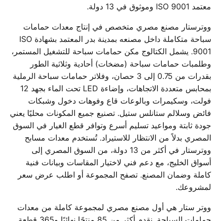
معتمد ISO 9001 وموثوق في 13 دولة.
ووترستار مصنع مصري متخصص في إنتاج معدات حمامات
سباحة متكاملة داخل مصنعه بمدينة بدر المعتمد بشهادة ISO
9001. يشمل الكتالوج مكن حمامات سباحة للتشغيل المستمر،
وطلمبات حمامات سباحة (مضخات) أحادية وثلاثية الطور
بقدرات من 0.75 إلى 3 حصان، وفلاتر حمامات سباحة الرملية
بمحابس متعددة الاتجاهات، وإضاءة LED تحت الماء بجهد 12
فولت، وسكيمرات وبالوعات قاع وفوهات دخول وشبكات
فائض وسلالم ستانلس ستيل. تصنيع جميع المكونات محليًا يعني
جودة ثابتة ومواعيد تسليم أسرع وتوافر قطع الغيار في السوق
المصري بدلاً من الانتظار للاستيراد. تُستخدم معدات مسابح
ووترستار في أكثر من 13 دولة، من السوق المصري إلى
أسواق الخليج، مع دعم فني لاختيار المقاسات وبيانات فنية
كاملة وضمان المصنع. تصفح المجموعة أو اطلب عرض سعر
لمشروعك.
ووتر ستار هي أول مصنع مصري لمجموعة كاملة من معدات
حمامات السباحة. نقدم أكثر من 85 منتجًا نهائيًا و365 قطعة