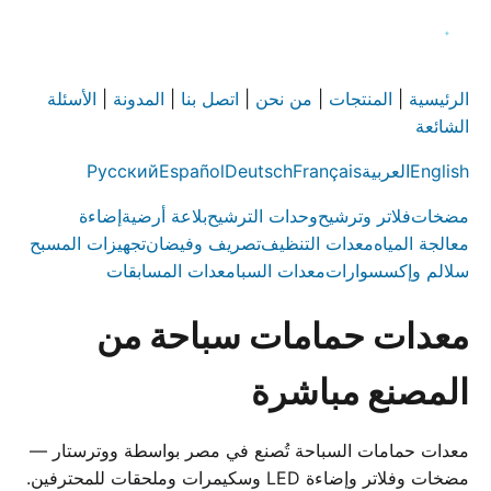
الرئيسية
|
المنتجات
|
من نحن
|
اتصل بنا
|
المدونة
|
الأسئلة
الشائعة
English
العربية
Français
Deutsch
Español
Русский
مضخات
فلاتر وترشيح
وحدات الترشيح
بلاعة أرضية
إضاءة
معالجة المياه
معدات التنظيف
تصريف وفيضان
تجهيزات المسبح
سلالم وإكسسوارات
معدات السبا
معدات المسابقات
معدات حمامات سباحة من
المصنع مباشرة
معدات حمامات السباحة تُصنع في مصر بواسطة ووترستار —
مضخات وفلاتر وإضاءة LED وسكيمرات وملحقات للمحترفين.