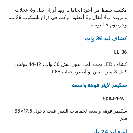
مكنسة شفط من أجود الخامات وبها أوزان ثقل و8 عجلات
ومزودة ب4 أثقال و6 أغطية. تركب في ذراع تلسكوب 29 مم
وخرطوم 1.5 بوصة
كشاف ليد 36 وات
LL-36
كشاف LED تحت الماء بدون نيش 36 وات، 12-14 فولت،
كابل 3 متر، أبيض أو أصفر، حماية IP68
سكيمر لاينر فوهة واسعة
SKIM-1-WL
سكيمر فوهة واسعة لحمامات اللينر. فتحة دخول 17.5×35
سم
لمبة ليد 24 وات