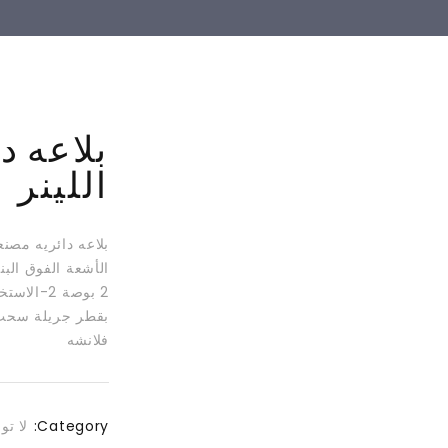
بلاعه د
اللينر
بلاعه دائريه مصن
2 بوصة 2-
فلانشه
Category:
لا تو