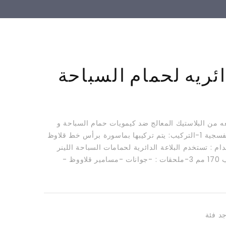
ائريه لحمام السباحة
عه من البلاستيك المعالج ضد كيمويات حمام السباحة و
الأشعة الفوق البنفسجية 1-التركيب: يتم تركيبها بماسورة برأس خط قلاوظ
الاستخدام : تستخدم البلاعة الدائرية لحمامات السباحة اللينر
بقطر جريلة سحب 170 مم 3-ملحقات : -جوانات -مسامير قلاووظ -
جد فئة