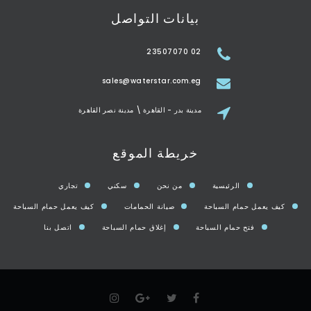
بيانات التواصل
02 23507070
sales@waterstar.com.eg
مدينة بدر - القاهرة \ مدينة نصر القاهرة
خريطة الموقع
الرئيسية
من نحن
سكني
تجاري
كيف يعمل حمام السباحة
صيانة الحمامات
كيف يعمل حمام السباحة
فتح حمام السباحة
إغلاق حمام السباحة
اتصل بنا