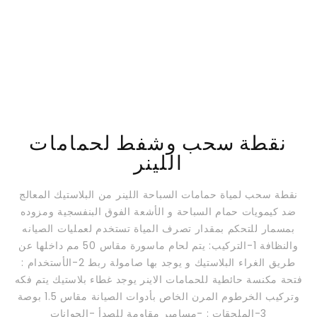
نقطة سحب وشفط لحمامات
اللينر
نقطة سحب لمياة حمامات السباحة اللينر من البلاستيك المعالج
ضد كيمويات حمام السباحة و الأشعة الفوق البنفسجية ومزوده
بمسمار للتحكم بمقدار تصرف المياة تستخدم لعمليات الصيانه
والنظافة 1-التركيب: يتم لحام ماسورة مقاس 50 مم داخلها عن
طريق الغراء البلاستيك و يوجد بها صامولة ربط 2-الأستخدام :
فتحة مكنسة حائطية للحمامات الاينر يوجد غطاء بلاستيك يتم فكه
وتركيب الخرطوم المرن الخاص بأدوات الصيانة مقاس 1.5 بوصة
3-الملحقات : -مسامير مقاومة للصدأ -الجوانات