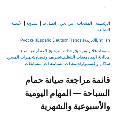
الرئيسية
|
المنتجات
|
من نحن
|
اتصل بنا
|
المدونة
|
الأسئلة
الشائعة
English
العربية
Français
Deutsch
Español
Русский
مضخات
فلاتر وترشيح
وحدات الترشيح
بلاعة أرضية
إضاءة
معالجة المياه
معدات التنظيف
تصريف وفيضان
تجهيزات المسبح
سلالم وإكسسوارات
معدات السبا
معدات المسابقات
قائمة مراجعة صيانة حمام
السباحة — المهام اليومية
والأسبوعية والشهرية