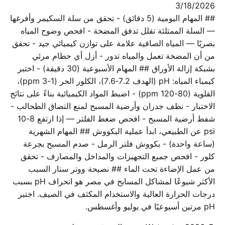
3/18/2026
## المهام اليومية (5 دقائق) - تحقق من سلة السكيمر وأفرغها
— السلة الممتلئة تقلل تدفق المضخة - افحص وضوح المياه
بصريًا — المياه الصافية علامة على توازن كيميائي جيد - تحقق
من أن المضخة تعمل والمياه تدور - أزل أي حطام مرئي
بشبكة إزالة الأوراق ## المهام الأسبوعية (30 دقيقة) - اختبر
كيمياء المياه: pH (الهدف 7.2-7.6)، الكلور الحر (1-3 ppm)،
القلوية (80-120 ppm) - اضبط المواد الكيميائية بناءً على نتائج
الاختبار - نظف جدران وأرضية المسبح لمنع التصاق الطحالب -
شفط أرضية المسبح - افحص ضغط الفلتر — إذا ارتفع 8-10
psi عن الطبيعي، ابدأ عملية البكووش ## المهام الشهرية
(ساعة واحدة) - بكووش فلتر الرمل - صدم المسبح بجرعة
كلور - افحص جميع التجهيزات والمداخل والمصارف - تحقق
من عمل الإضاءة تحت الماء ## نصيحة ووتر ستار السبب
الأكثر شيوعًا لمشاكل المسابح في مصر هو انحراف pH بسبب
درجات الحرارة العالية والاستخدام المكثف في الصيف. اختبر
pH مرتين أسبوعيًا في يوليو وأغسطس.