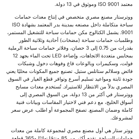
معتمد ISO 9001 وموثوق في 13 دولة.
ووترستار مصنع مصري متخصص في إنتاج معدات حمامات
سباحة متكاملة داخل مصنعه بمدينة بدر المعتمد بشهادة ISO
9001. يشمل الكتالوج مكن حمامات سباحة للتشغيل المستمر،
وطلمبات حمامات سباحة (مضخات) أحادية وثلاثية الطور
بقدرات من 0.75 إلى 3 حصان، وفلاتر حمامات سباحة الرملية
بمحابس متعددة الاتجاهات، وإضاءة LED تحت الماء بجهد 12
فولت، وسكيمرات وبالوعات قاع وفوهات دخول وشبكات
فائض وسلالم ستانلس ستيل. تصنيع جميع المكونات محليًا يعني
جودة ثابتة ومواعيد تسليم أسرع وتوافر قطع الغيار في السوق
المصري بدلاً من الانتظار للاستيراد. تُستخدم معدات مسابح
ووترستار في أكثر من 13 دولة، من السوق المصري إلى
أسواق الخليج، مع دعم فني لاختيار المقاسات وبيانات فنية
كاملة وضمان المصنع. تصفح المجموعة أو اطلب عرض سعر
لمشروعك.
ووتر ستار هي أول مصنع مصري لمجموعة كاملة من معدات
حمامات السباحة. نقدم أكثر من 85 منتجًا نهائيًا و365 قطعة