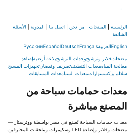
الرئيسية
|
المنتجات
|
من نحن
|
اتصل بنا
|
المدونة
|
الأسئلة
الشائعة
English
العربية
Français
Deutsch
Español
Русский
مضخات
فلاتر وترشيح
وحدات الترشيح
بلاعة أرضية
إضاءة
معالجة المياه
معدات التنظيف
تصريف وفيضان
تجهيزات المسبح
سلالم وإكسسوارات
معدات السبا
معدات المسابقات
معدات حمامات سباحة من
المصنع مباشرة
معدات حمامات السباحة تُصنع في مصر بواسطة ووترستار —
مضخات وفلاتر وإضاءة LED وسكيمرات وملحقات للمحترفين.