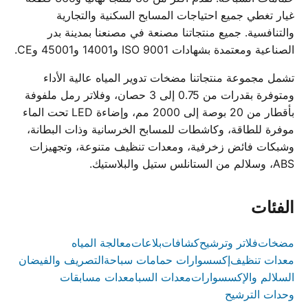
غيار تغطي جميع احتياجات المسابح السكنية والتجارية
والتنافسية. جميع منتجاتنا مصنعة في مصنعنا بمدينة بدر
الصناعية ومعتمدة بشهادات ISO 9001 و14001 و45001 وCE.
تشمل مجموعة منتجاتنا مضخات تدوير المياه عالية الأداء
ومتوفرة بقدرات من 0.75 إلى 3 حصان، وفلاتر رمل ملفوفة
بأقطار من 20 بوصة إلى 2000 مم، وإضاءة LED تحت الماء
موفرة للطاقة، وكاشطات للمسابح الخرسانية وذات البطانة،
وشبكات فائض زخرفية، ومعدات تنظيف متنوعة، وتجهيزات
ABS، وسلالم من الستانلس ستيل والبلاستيك.
الفئات
مضخات
فلاتر وترشيح
كشافات
بلاعات
معالجة المياه
معدات تنظيف
إكسسوارات حمامات سباحة
التصريف والفيضان
السلالم والإكسسوارات
معدات السبا
معدات مسابقات
وحدات الترشيح