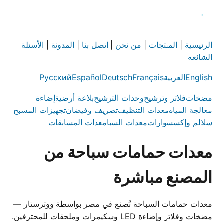
الرئيسية
|
المنتجات
|
من نحن
|
اتصل بنا
|
المدونة
|
الأسئلة
الشائعة
English
العربية
Français
Deutsch
Español
Русский
مضخات
فلاتر وترشيح
وحدات الترشيح
بلاعة أرضية
إضاءة
معالجة المياه
معدات التنظيف
تصريف وفيضان
تجهيزات المسبح
سلالم وإكسسوارات
معدات السبا
معدات المسابقات
معدات حمامات سباحة من
المصنع مباشرة
معدات حمامات السباحة تُصنع في مصر بواسطة ووترستار —
مضخات وفلاتر وإضاءة LED وسكيمرات وملحقات للمحترفين.