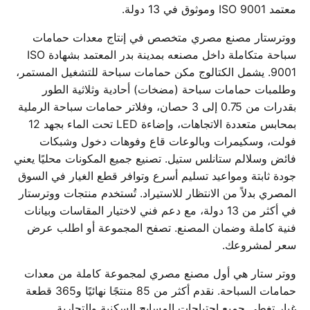
معتمد ISO 9001 وموثوق في 13 دولة.
ووترستار مصنع مصري متخصص في إنتاج معدات حمامات
سباحة متكاملة داخل مصنعه بمدينة بدر المعتمد بشهادة ISO
9001. يشمل الكتالوج مكن حمامات سباحة للتشغيل المستمر،
وطلمبات حمامات سباحة (مضخات) أحادية وثلاثية الطور
بقدرات من 0.75 إلى 3 حصان، وفلاتر حمامات سباحة الرملية
بمحابس متعددة الاتجاهات، وإضاءة LED تحت الماء بجهد 12
فولت، وسكيمرات وبالوعات قاع وفوهات دخول وشبكات
فائض وسلالم ستانلس ستيل. تصنيع جميع المكونات محليًا يعني
جودة ثابتة ومواعيد تسليم أسرع وتوافر قطع الغيار في السوق
المصري بدلاً من الانتظار للاستيراد. تُستخدم منتجات ووترستار
في أكثر من 13 دولة، مع دعم فني لاختيار المقاسات وبيانات
فنية كاملة وضمان المصنع. تصفح المجموعة أو اطلب عرض
سعر لمشروعك.
ووتر ستار هي أول مصنع مصري لمجموعة كاملة من معدات
حمامات السباحة. نقدم أكثر من 85 منتجًا نهائيًا و365 قطعة
غيار تغطي جميع احتياجات المسابح السكنية والتجارية