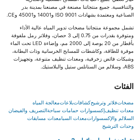
والتنافسية. جميع منتجاتنا مصنعة في مصنعنا بمدينة بدر
الصناعية ومعتمدة بشهادات ISO 9001 و14001 و45001 وCE.
تشمل مجموعة منتجاتنا مضخات تدوير المياه عالية الأداء
ومتوفرة بقدرات من 0.75 إلى 3 حصان، وفلاتر رمل ملفوفة
بأقطار من 20 بوصة إلى 2000 مم، وإضاءة LED تحت الماء
موفرة للطاقة، وكاشطات للمسابح الخرسانية وذات البطانة،
وشبكات فائض زخرفية، ومعدات تنظيف متنوعة، وتجهيزات
ABS، وسلالم من الستانلس ستيل والبلاستيك.
الفئات
مضخات
فلاتر وترشيح
كشافات
بلاعات
معالجة المياه
معدات تنظيف
إكسسوارات حمامات سباحة
التصريف والفيضان
السلالم والإكسسوارات
معدات السبا
معدات مسابقات
وحدات الترشيح