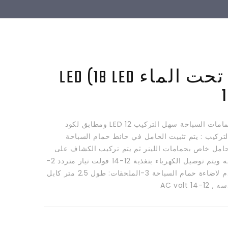
مصباح تحت الماء LED (18 LED
كشاف حائطى لحمامات السباحة سهل التركيب 12 LED ومطابق لكود
ماية IP.68 1-التركيب : يتم تثبيت الحامل في حائط حمام السباحة
امل خاص بحمامات اللينر ثم يتم تركيب الكشاف على
الحامل بكل سهوله ويتم توصيل الكهرباء بتغذية 12-14 فولت تيار متردد 2-
الاستخدام: يستخدم لاضاءة حمام السباحة 3-الملحقات: طول 2.5 متر كابل