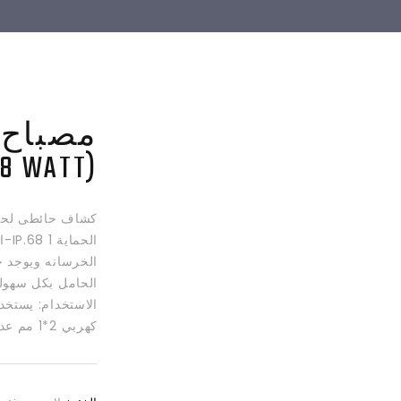
18 WATT)
الح
الخرسانه ويوجد ح
كهربي 2*1 مم عدسه , 12-14 AC volt