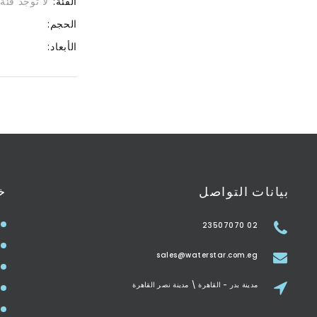
الفئة:
لا توجد فئة
الحجم:
الأبعاد:
بيانات التواصل
خ
02 23507070
sales@waterstar.com.eg
مدينة بدر - القاهرة \ مدينة نصر القاهرة