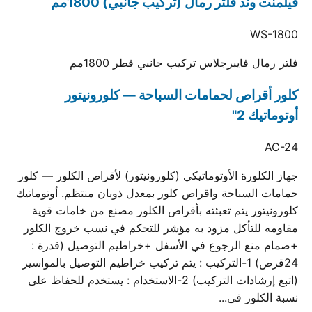
فيلمنت وند فلتر رمال (تركيب جانبي) 1800مم
WS-1800
فلتر رمال فايبرجلاس تركيب جانبي قطر 1800مم
كلور أقراص لحمامات السباحة — كلورونيتور
أوتوماتيك 2"
AC-24
جهاز الكلورة الأوتوماتيكي (كلورونيتور) لأقراص الكلور — كلور
حمامات السباحة واقراص كلور بمعدل ذوبان منتظم. أوتوماتيك
كلورونيتور يتم تعبئته بأقراص الكلور مصنع من خامات قوية
مقاومه للتأكل مزود به مؤشر للتحكم في نسب خروج الكلور
+صمام منع الرجوع في الأسفل +خراطيم التوصيل (قدرة :
24قرص) 1-التركيب : يتم تركيب خراطيم التوصيل بالمواسير
(اتبع إرشادات التركيب) 2-الاستخدام : يستخدم للحفاظ على
نسبة الكلور فى...