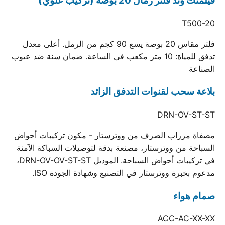
فيلمنت وند فلتر رمال 20 بوصة (تركيب علوي)
T500-20
فلتر مقاس 20 بوصة يسع 90 كجم من الرمل. أعلى معدل
تدفق للمياة: 10 متر مكعب فى الساعة. ضمان سنة ضد عيوب
الصناعة
بلاعة سحب لقنوات التدفق الزائد
DRN-OV-ST-ST
مصفاة مزراب الصرف من ووترستار - مكون تركيبات أحواض
السباحة من ووترستار، مصنعة بدقة لتوصيلات السباكة الآمنة
في تركيبات أحواض السباحة. الموديل DRN-OV-OV-ST-ST،
مدعوم بخبرة ووترستار في التصنيع وشهادة الجودة ISO.
صمام هواء
ACC-AC-XX-XX