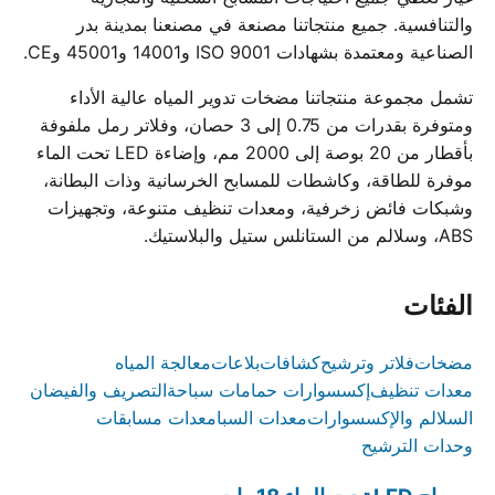
والتنافسية. جميع منتجاتنا مصنعة في مصنعنا بمدينة بدر
الصناعية ومعتمدة بشهادات ISO 9001 و14001 و45001 وCE.
تشمل مجموعة منتجاتنا مضخات تدوير المياه عالية الأداء
ومتوفرة بقدرات من 0.75 إلى 3 حصان، وفلاتر رمل ملفوفة
بأقطار من 20 بوصة إلى 2000 مم، وإضاءة LED تحت الماء
موفرة للطاقة، وكاشطات للمسابح الخرسانية وذات البطانة،
وشبكات فائض زخرفية، ومعدات تنظيف متنوعة، وتجهيزات
ABS، وسلالم من الستانلس ستيل والبلاستيك.
الفئات
مضخات
فلاتر وترشيح
كشافات
بلاعات
معالجة المياه
معدات تنظيف
إكسسوارات حمامات سباحة
التصريف والفيضان
السلالم والإكسسوارات
معدات السبا
معدات مسابقات
وحدات الترشيح