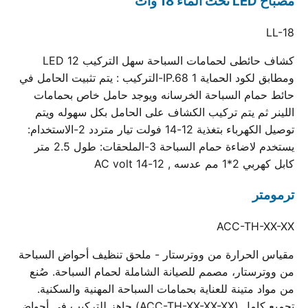
مصباح LED تحت الماء 18 وات
LL-18
كشاف حائطى لحمامات السباحة سهل التركيب 12 LED
ومطابق لكود الحماية IP.68 1-التركيب : يتم تثبيت الحامل في
حائط حمام السباحة الخرسانه ويوجد حامل خاص بحمامات
اللينر ثم يتم تركيب الكشاف على الحامل بكل سهوله ويتم
توصيل الكهرباء بتغذية 12-14 فولت تيار متردد 2-الاستخدام:
يستخدم لاضاءة حمام السباحة 3-الملحقات: طول 2.5 متر
كابل كهربي 2*1 مم عدسه , 12-14 AC volt
ترمومتر
ACC-TH-XX-XX
مقياس الحرارة من ووترستار - ملحق تنظيف أحواض السباحة
من ووترستار، مصمم للصيانة الشاملة لحمام السباحة. صُنع
من مواد متينة للعناية بحمامات السباحة المهنية والسكنية.
تجميع كامل (ACC-TH-XX-XX-XX) جاهز للتركيب في أحواض