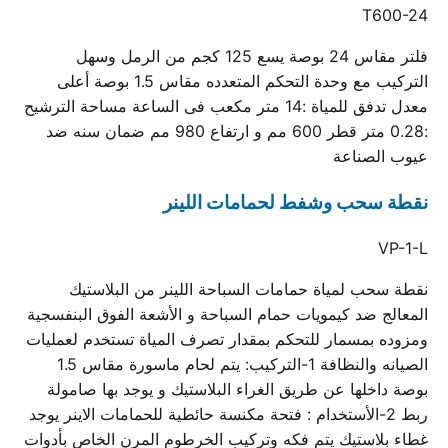
T600-24
فلتر مقاس 24 بوصة يسع 125 كجم من الرمل وسهل
التركيب مع وحدة التحكم المتعدده مقاس 1.5 بوصة أعلى
معدل تدفق للمياة :14 متر مكعب فى الساعة مساحة الترشيح
:0.28 متر قطر 600 مم و ارتفاع 980 مم ضمان سنه ضد
عيوب الصناعة
نقطة سحب وشفط لحمامات اللينر
VP-1-L
نقطة سحب لمياة حمامات السباحة اللينر من البلاستيك
المعالج ضد كيمويات حمام السباحة و الأشعة الفوق البنفسجية
ومزوده بمسمار للتحكم بمقدار تصرف المياة تستخدم لعمليات
الصيانه والنظافة 1-التركيب: يتم لحام ماسورة مقاس 1.5
بوصة داخلها عن طريق الغراء البلاستيك و يوجد بها صامولة
ربط 2-الأستخدام : فتحة مكنسة حائطية للحمامات الاينر يوجد
غطاء بلاستيك يتم فكه وتركيب الخرطوم المرن الخاص بأدوات