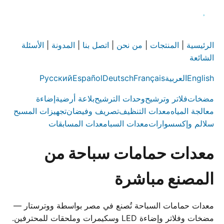
الرئيسية
|
المنتجات
|
من نحن
|
اتصل بنا
|
المدونة
|
الأسئلة
الشائعة
English
العربية
Français
Deutsch
Español
Русский
مضخات
فلاتر وترشيح
وحدات الترشيح
بلاعة أرضية
إضاءة
معالجة المياه
معدات التنظيف
تصريف وفيضان
تجهيزات المسبح
سلالم وإكسسوارات
معدات السبا
معدات المسابقات
معدات حمامات سباحة من
المصنع مباشرة
معدات حمامات السباحة تُصنع في مصر بواسطة ووترستار —
مضخات وفلاتر وإضاءة LED وسكيمرات وملحقات للمحترفين.