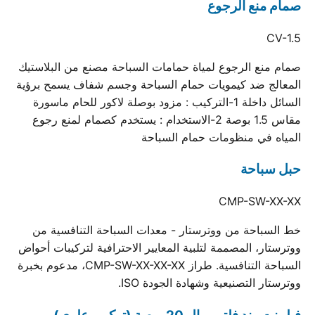
صمام منع الرجوع
CV-1.5
صمام منع الرجوع لمياة حمامات السباحة مصنع من البلاستيك
المعالج ضد كيمويات حمام السباحة وجسم شفاف يسمح برؤية
السائل داخلة 1-التركيب : مزود بوصلة لاكور للحام ماسورة
مقاس 1.5 بوصة 2-الاستخدام : يستخدم كصمام لمنع رجوع
المياه في منظومات حمام السباحة
حبل سباحة
CMP-SW-XX-XX
خط السباحة من ووترستار - معدات السباحة التنافسية من
ووترستار، المصممة لتلبية المعايير الاحترافية لتركيبات أحواض
السباحة التنافسية. طراز CMP-SW-XX-XX-XX، مدعوم بخبرة
ووترستار التصنيعية وشهادة الجودة ISO.