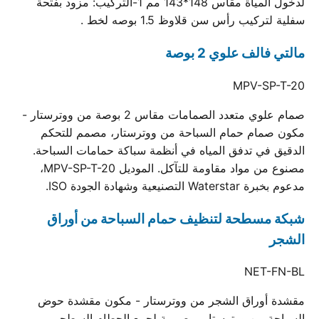
لدخول المياة مقاس 148*143 مم 1-التركيب: مزود بفتحة
سفلية لتركيب رأس سن قلاوظ 1.5 بوصه لخط .
مالتي فالف علوي 2 بوصة
MPV-SP-T-20
صمام علوي متعدد الصمامات مقاس 2 بوصة من ووترستار -
مكون صمام حمام السباحة من ووترستار، مصمم للتحكم
الدقيق في تدفق المياه في أنظمة سباكة حمامات السباحة.
مصنوع من مواد مقاومة للتآكل. الموديل MPV-SP-T-20،
مدعوم بخبرة Waterstar التصنيعية وشهادة الجودة ISO.
شبكة مسطحة لتنظيف حمام السباحة من أوراق
الشجر
NET-FN-BL
مقشدة أوراق الشجر من ووترستار - مكون مقشدة حوض
السباحة من ووترستار، مصممة لجمع الحطام السطحي