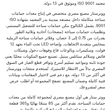
معتمد ISO 9001 وموثوق في 13 دولة.
ووترستار مصنع مصري متخصص في إنتاج معدات حمامات
سباحة متكاملة داخل مصنعه بمدينة بدر المعتمد بشهادة ISO
9001. يشمل الكتالوج مكن حمامات سباحة للتشغيل المستمر،
وطلمبات حمامات سباحة (مضخات) أحادية وثلاثية الطور
بقدرات من 0.75 إلى 3 حصان، وفلاتر حمامات سباحة الرملية
بمحابس متعددة الاتجاهات، وإضاءة LED تحت الماء بجهد 12
فولت، وسكيمرات وبالوعات قاع وفوهات دخول وشبكات
فائض وسلالم ستانلس ستيل. تصنيع جميع المكونات محليًا يعني
جودة ثابتة ومواعيد تسليم أسرع وتوافر قطع الغيار في السوق
المصري بدلاً من الانتظار للاستيراد. تُستخدم منتجات ووترستار
في أكثر من 13 دولة، مع دعم فني لاختيار المقاسات وبيانات
فنية كاملة وضمان المصنع. تصفح المجموعة أو اطلب عرض
سعر لمشروعك.
ووتر ستار هي أول مصنع مصري لمجموعة كاملة من معدات
حمامات السباحة. نقدم أكثر من 85 منتجًا نهائيًا و365 قطعة
غيار تغطي جميع احتياجات المسابح السكنية والتجارية