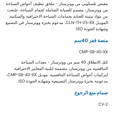
مقبض تلسكوبي من ووترستار - ملحق تنظيف أحواض السباحة
من ووترستار، مصمم للصيانة الشاملة لحمام السباحة. صُنعت
من مواد متينة للعناية بحمامات السباحة الاحترافية والسكنية.
الموديل CLN-TH-25-XX، مدعوم بخبرة ووترستار في التصنيع
وشهادة الجودة ISO.
منصة قفز 40سم
CMP-SB-40-XX
كتل الانطلاق 40 سم من ووترستار - معدات السباحة
التنافسية من ووترستار، مصممة لتلبية المعايير الاحترافية
لتركيبات أحواض السباحة التنافسية. موديل CMP-SB-40-XX،
مدعومة بخبرة ووترستار التصنيعية وشهادة الجودة ISO.
صمام منع الرجوع
CV-2