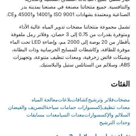
والتنافسية. جميع منتجاتنا مصنعة في مصنعنا بمدينة بدر
الصناعية ومعتمدة بشهادات ISO 9001 و14001 و45001 وCE.
تشمل مجموعة منتجاتنا مضخات تدوير المياه عالية الأداء
ومتوفرة بقدرات من 0.75 إلى 3 حصان، وفلاتر رمل ملفوفة
بأقطار من 20 بوصة إلى 2000 مم، وإضاءة LED تحت الماء
موفرة للطاقة، وكاشطات للمسابح الخرسانية وذات البطانة،
وشبكات فائض زخرفية، ومعدات تنظيف متنوعة، وتجهيزات
ABS، وسلالم من الستانلس ستيل والبلاستيك.
الفئات
مضخات
فلاتر وترشيح
كشافات
بلاعات
معالجة المياه
معدات تنظيف
إكسسوارات حمامات سباحة
التصريف والفيضان
السلالم والإكسسوارات
معدات السبا
معدات مسابقات
وحدات الترشيح