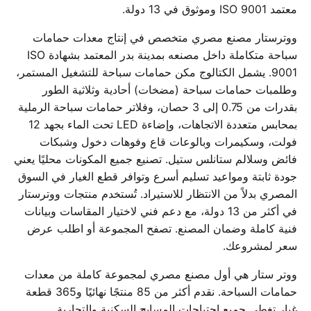
معتمد ISO 9001 وموثوق في 13 دولة.
ووترستار مصنع مصري متخصص في إنتاج معدات حمامات
سباحة متكاملة داخل مصنعه بمدينة بدر المعتمد بشهادة ISO
9001. يشمل الكتالوج مكن حمامات سباحة للتشغيل المستمر،
وطلمبات حمامات سباحة (مضخات) أحادية وثلاثية الطور
بقدرات من 0.75 إلى 3 حصان، وفلاتر حمامات سباحة الرملية
بمحابس متعددة الاتجاهات، وإضاءة LED تحت الماء بجهد 12
فولت، وسكيمرات وبالوعات قاع وفوهات دخول وشبكات
فائض وسلالم ستانلس ستيل. تصنيع جميع المكونات محليًا يعني
جودة ثابتة ومواعيد تسليم أسرع وتوافر قطع الغيار في السوق
المصري بدلاً من الانتظار للاستيراد. تُستخدم منتجات ووترستار
في أكثر من 13 دولة، مع دعم فني لاختيار المقاسات وبيانات
فنية كاملة وضمان المصنع. تصفح المجموعة أو اطلب عرض
سعر لمشروعك.
ووتر ستار هي أول مصنع مصري لمجموعة كاملة من معدات
حمامات السباحة. نقدم أكثر من 85 منتجًا نهائيًا و365 قطعة
غيار تغطي جميع احتياجات المسابح السكنية والتجارية