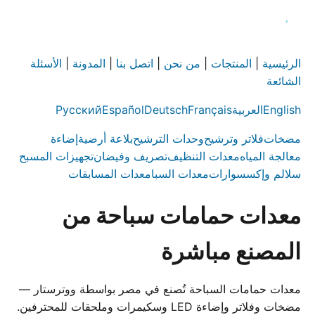
الرئيسية
|
المنتجات
|
من نحن
|
اتصل بنا
|
المدونة
|
الأسئلة
الشائعة
English
العربية
Français
Deutsch
Español
Русский
مضخات
فلاتر وترشيح
وحدات الترشيح
بلاعة أرضية
إضاءة
معالجة المياه
معدات التنظيف
تصريف وفيضان
تجهيزات المسبح
سلالم وإكسسوارات
معدات السبا
معدات المسابقات
معدات حمامات سباحة من
المصنع مباشرة
معدات حمامات السباحة تُصنع في مصر بواسطة ووترستار —
مضخات وفلاتر وإضاءة LED وسكيمرات وملحقات للمحترفين.