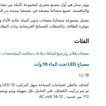
والتنافسية. جميع منتجاتنا مصنعة في مصنعنا بمدينة بدر الصناعية ومعتمدة بشه
موفرة للطاقة، وكاشطات للمسابح الخرسانية وذات البطانة، وشبكات فائض زخرف
الفئات
مضخات
فلاتر وترشيح
كشافات
بلاعات
معالجة المياه
معدات ت
مصباح LED تحت الماء 18 وات
LL-18
2*1 مم عدسه , 12-14 AC volt