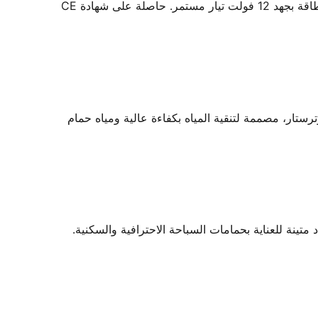
لمبة LED 36 واط أبيض من ووترستار - مكون إضاءة حمام السباحة تحت الماء من ووترستار، مصممة لإضاءة آمنة وموفرة للطاقة بجهد 12 فولت تيار مستمر. حاصلة على شهادة CE
ار، مصممة لتنقية المياه بكفاءة عالية ومياه حمام
نة للعناية بحمامات السباحة الاحترافية والسكنية.