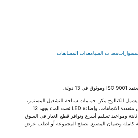
سسوارات
معدات السبا
معدات المسابقات
رستار مصنع مصري متخصص في إنتاج معدات حمامات سباحة متكاملة داخل مصنعه بمدينة بدر المعتمد بشهادة ISO 9001. يشمل الكتالوج مكن حمامات سباحة للتشغيل المستمر،
وطلمبات حمامات سباحة (مضخات) أحادية وثلاثية الطور بقدرات من 0.75 إلى 3 حصان، وفلاتر حمامات سباحة الرملية بمحابس متعددة الاتجاهات، وإضاءة LED تحت الماء بجهد 12
بتة ومواعيد تسليم أسرع وتوافر قطع الغيار في السوق
ة، مع دعم فني لاختيار المقاسات وبيانات فنية كاملة وضمان المصنع. تصفح المجموعة أو اطلب عرض