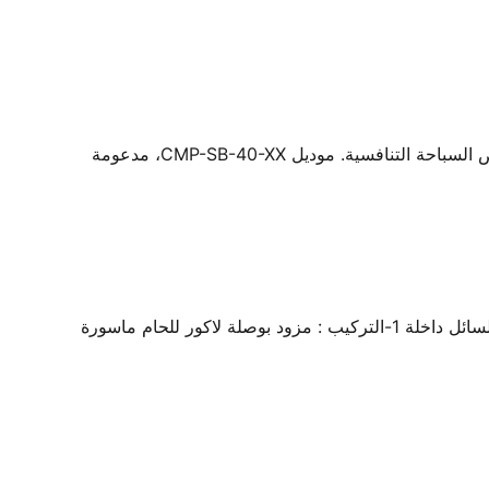
كتل الانطلاق 40 سم من ووترستار - معدات السباحة التنافسية من ووترستار، مصممة لتلبية المعايير الاحترافية لتركيبات أحواض السباحة التنافسية. موديل CMP-SB-40-XX، مدعومة
صمام منع الرجوع لمياة حمامات السباحة مصنع من البلاستيك المعالج ضد كيمويات حمام السباحة وجسم شفاف يسمح برؤية السائل داخلة 1-التركيب : مزود بوصلة لاكور للحام ماسورة