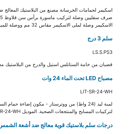
الاسكيمر وصلة لملى الاسكيمر مقاس 32 مم ووصلة للمياة الزائدة مقاس 32 مم مغلقين...
سلم 3 درج
LS.S.PS3
قضبان من خامة الستانلس استيل والدرج من البلاستيك معا
مصباح LED تحت الماء 24 وات
LIT-SR-24-WH
لتركيبات المسابح والمنتجعات الصحية. الموديل LIT-SR-24-WH، مدعوم بخبرة ووترستار في التصنيع وشهادة الجودة ISO.
درجات سلم بلاستيك قوية معالج ضد أشعة الشمس