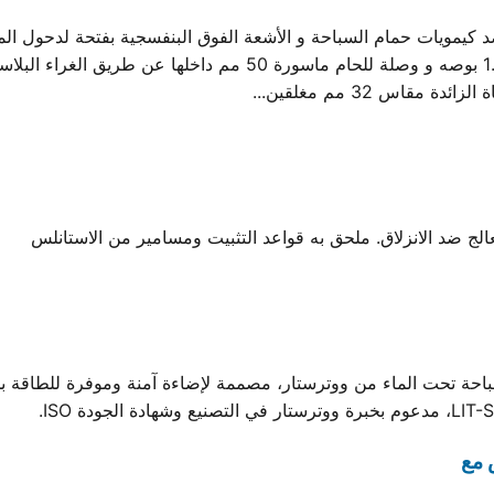
صرف سفليين وصلة لتركيب ماسورة برأس سن قلاوظ 1.5 بوصه و وصلة لل
لج ضد الانزلاق. ملحق به قواعد التثبيت ومسامير من الاستانلس
 مع