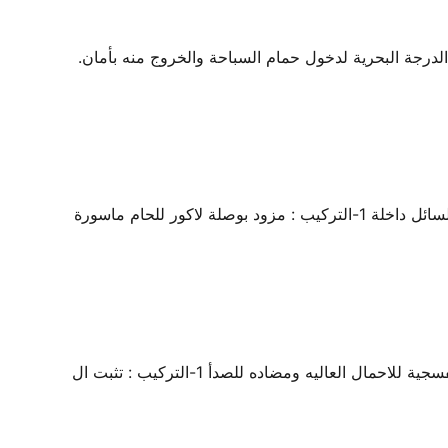
للصدأ من الدرجة البحرية لدخول حمام السباحة والخروج منه بأمان.
صمام منع الرجوع لمياة حمامات السباحة مصنع من البلاستيك المعالج ضد كيمويات حمام السباحة وجسم شفاف يسمح برؤية السائل داخلة 1-التركيب : مزود بوصلة لاكور للحام ماسورة
بلاعة سحب ارضيه مقاس 9*9 بوصه مصنعه من مصنعه من البلاستيك المعالج ضد كيمويات حمام السباحة و الأشعة الفوق البنفسجية للاحمال العاليه ومضاده للصدأ 1-التركيب : تثبت ال