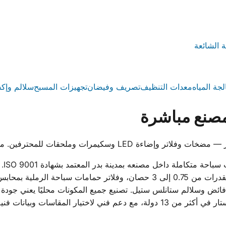
ة الشائعة
لجة المياه
معدات التنظيف
تصريف وفيضان
تجهيزات المسبح
سلالم وإك
صنع مباشرة
 للمحترفين. معتمد ISO 9001 وموثوق في 13 دولة.
ووت
 وسلالم ستانلس ستيل. تصنيع جميع المكونات محليًا يعني جودة ثا
المصري بدلاً من الانتظار للاستيراد. تُستخدم منتجات ووترستار في أكثر من 13 دول