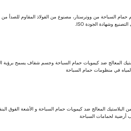
P من ووترستار - مكون سلم حمام السباحة من ووترستار، مصنوع من الفولاذ المقاوم 