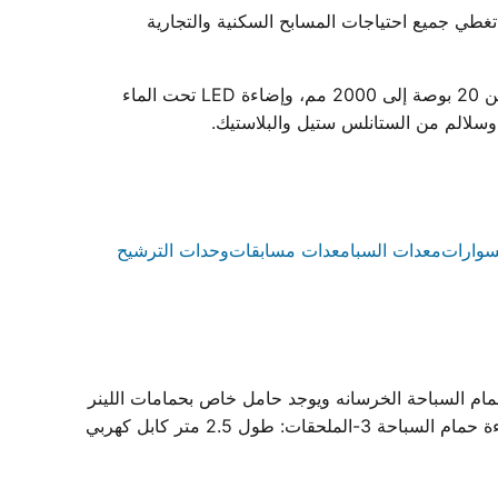
وعة كاملة من معدات حمامات السباحة. نقدم أكثر من 85 منتجًا نهائيًا و365 قطعة غيار تغطي جميع احتياجات المسابح السكنية والتجارية
تشمل مجموعة منتجاتنا مضخات تدوير المياه عالية الأداء ومتوفرة بقدرات من 0.75 إلى 3 حصان، وفلاتر رمل ملفوفة بأقطار من 20 بوصة إلى 2000 مم، وإضاءة LED تحت الماء
سوارات
معدات السبا
معدات مسابقات
وحدات الترشيح
IP.68 -التركيب : يتم تثبيت الحامل في حائط حمام السباحة الخرسانه ويوجد حامل خاص بحمامات اللينر
ثم يتم تركيب الكشاف على الحامل بكل سهوله ويتم توصيل الكهرباء بتغذية 12-14 فولت تيار متردد 2-الاستخدام: يستخدم لاضاءة حمام السباحة 3-الملحقات: طول 2.5 متر كابل كهربي