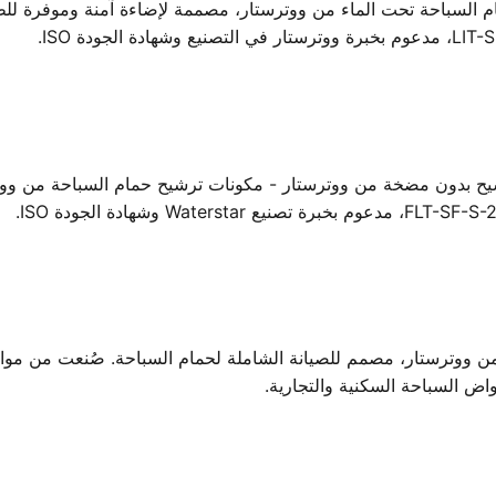
 بدون مضخة من ووترستار - مكونات ترشيح حمام السباحة من ووترست
وترستار، مصمم للصيانة الشاملة لحمام السباحة. صُنعت من مواد متي