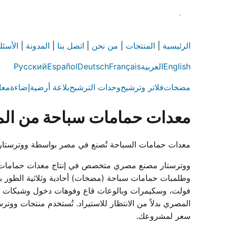
الرئيسية
|
المنتجات
|
من نحن
|
اتصل بنا
|
المدونة
|
الأسئل
English
العربية
Français
Deutsch
Español
Русский
مضخات
فلاتر وترشيح
وحدات الترشيح
بلاعة أرضية
إضاءة
معا
معدات حمامات سباحة من الم
معدات حمامات السباحة تُصنع في مصر بواسطة ووترستار — مضخات وفلاتر وإضاءة LED وسكيمرات وملحقات
فولت، وسكيمرات وبالوعات قاع وفوهات دخول وشبكات فائض
سعر لمشروعك.