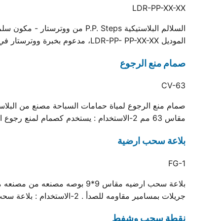
LDR-PP-XX-XX
السلالم البلاستيكية .P. Steps
الموديل LDR-PP- PP-XX-XX، مدعوم بخبرة ووترستار في التصنيع وشهادة الجودة ISO.
صمام منع الرجوع
CV-63
مقاس 63 مم 2-الاستخدام : يستخدم كصمام لمنع رجوع المياه في منظومات حمام السباحة
بلاعة سحب ارضية
FG-1
جريلات بمسامير مقاومه للصدأ . 2-الاستخدام : بلاعة سحب أرضية لحمامات السباحة
نقطة سحب وشفط