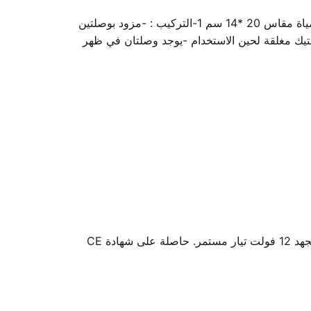
اسكيمر لحمامات الخرسانة مصنع من البلاستيك المعالج ضد كيمويات حمام السباحة و الأشعة الفوق البنفسجية بفتحة لدحول المياة مقاس 20 *14 سم 1-التركيب : -مزود بوصلتين
حام ماسورة 50 مم داخلها عن طريق الغراء البلاستيك مغلقة لحين الاستخدام -يوجد وصلتان في ظهر
لمبة ليد (24 واط) من ووترستار - مكون إضاءة حمام السباحة تحت الماء من ووترستار، مصممة لإضاءة آمنة وموفرة للطاقة بجهد 12 فولت تيار مستمر. حاصلة على شهادة CE