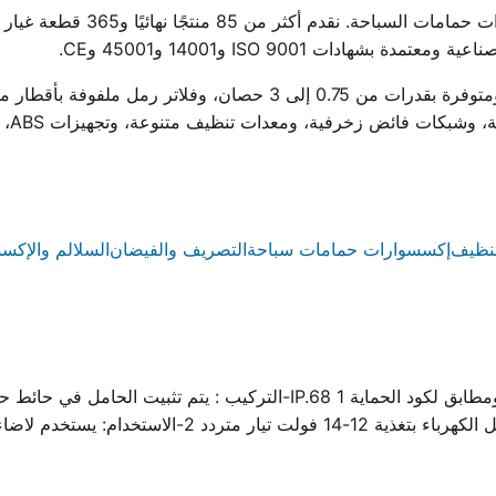
ووتر ستار هي أول مصنع مصري لمجم
ادات ISO 9001 و14001 و45001 وCE.
ية، ومعدات تنظيف متنوعة، وتجهيزات ABS، وسلالم من الستانلس ستيل والبلاستيك.
نظيف
إكسسوارات حمامات سباحة
التصريف والفيضان
السلالم والإكس
كشاف حائطى لحمامات السباحة سهل التركيب 12 LED ومطابق لكود الحماية 1