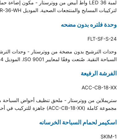
لتركيبات المسابح والمنتجعات الصحية. الموديل LIT-SR-36-WH، مدعوم بخبرة ووترستار في التصنيع وشهادة الجودة ISO.
وحدة فلتره بدون مضحه
FLT-SF-S-24
وحدات الترشيح بدون مضخة من ووترستار - وحدات الترشيح
السباحة النقية. صُنعت وفقًا لمعايير ISO 9001. الموديل FLT-SF-S-24، مدعوم بخبرة تصنيع Waterstar وشهادة الجودة ISO.
الفرشة الرفيعة
ACC-CB-18-XX
ستريملاين من ووترستار - ملحق تنظيف أحواض السباحة من و
مجموعة كاملة (ACC-CB-18-XX) جاهزة للتركيب في أحواض السباحة السكنية والتجارية.
اسكيمر لحمام السباحة الخرسانه
SKIM-1